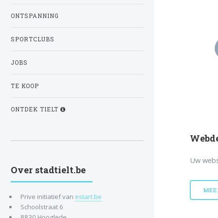
ONTSPANNING
SPORTCLUBS
JOBS
TE KOOP
ONTDEK TIELT
Webde
Uw webs
Over stadtielt.be
MEE
Prive initiatief van
estart.be
Schoolstraat 6
8830 Hooglede