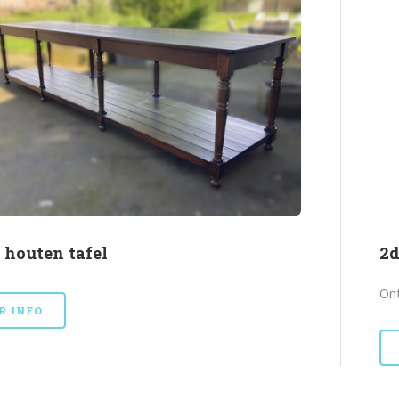
 houten tafel
2d
Ont
R INFO