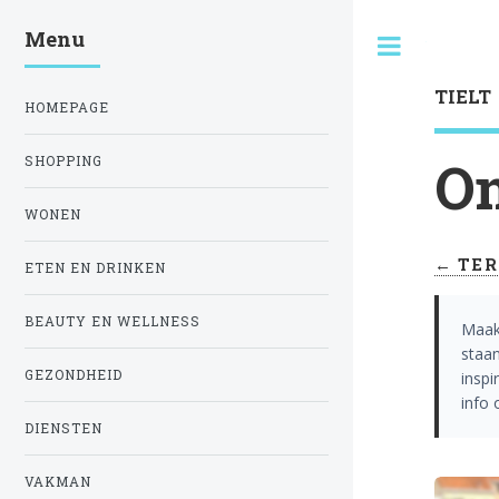
Menu
Toggle
TIELT
HOMEPAGE
On
SHOPPING
WONEN
← TER
ETEN EN DRINKEN
BEAUTY EN WELLNESS
Maak
staan
GEZONDHEID
insp
info
DIENSTEN
VAKMAN