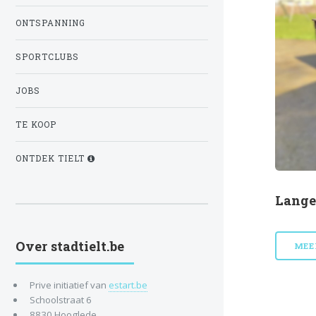
ONTSPANNING
SPORTCLUBS
JOBS
TE KOOP
ONTDEK TIELT
Lange
Over stadtielt.be
MEE
Prive initiatief van
estart.be
Schoolstraat 6
8830 Hooglede