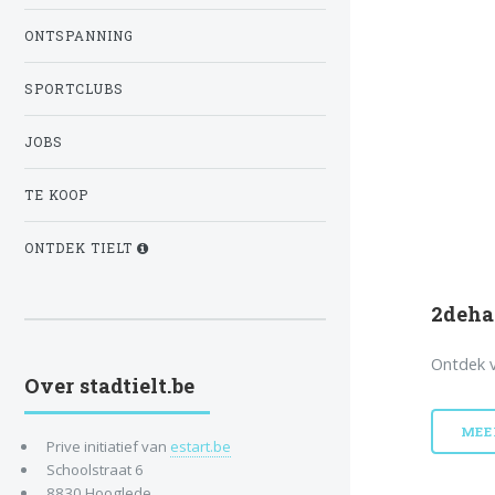
ONTSPANNING
SPORTCLUBS
JOBS
TE KOOP
ONTDEK TIELT
2deha
Ontdek v
Over stadtielt.be
MEE
Prive initiatief van
estart.be
Schoolstraat 6
8830 Hooglede